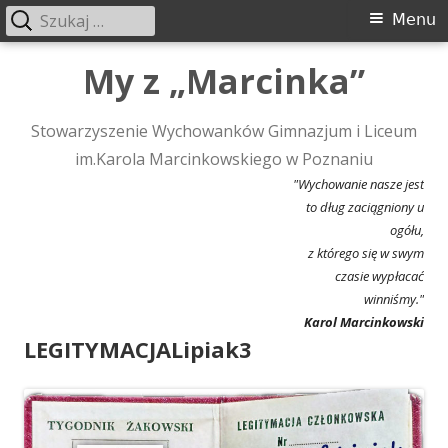
Szukaj:
Menu
Menu
główne
Przeskocz
My z „Marcinka”
do
treści
Stowarzyszenie Wychowanków Gimnazjum i Liceum
im.Karola Marcinkowskiego w Poznaniu
"Wychowanie nasze jest
to dług zaciągniony u
ogółu,
z którego się w swym
czasie wypłacać
winniśmy."
Karol Marcinkowski
LEGITYMACJALipiak3