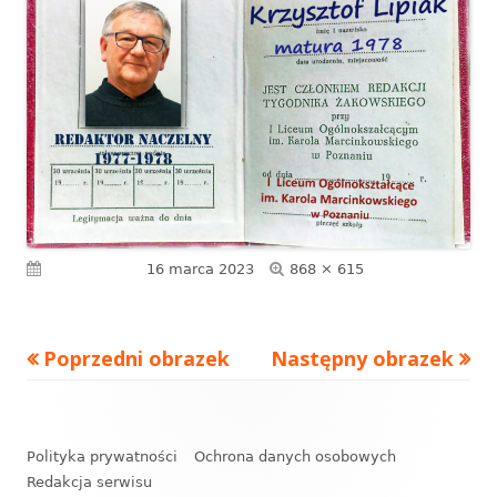
Pełny
Opublikowano
16 marca 2023
868 × 615
rozmiar
Poprzedni obrazek
Następny obrazek
Zawartość
stopki
Polityka prywatności
Ochrona danych osobowych
Redakcja serwisu