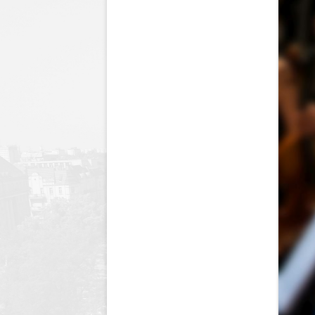
Dyrektor
Nagrody Stowarzyszenia
89 lecie szkoły
Profeso
Archiwum
90 lecie urodzin i 70 lec
polegli 
Borsukiewicza
1945
85 lecie szkoły
Szkoła 
80 lecie szkoły
Humor i
70 lecie szkoły
Opraco
60 lecie szkoły
50 lecie szkoły