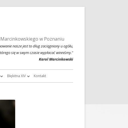
 Marcinkowskiego w Poznaniu
owanie nasze jest to dług zaciągniony u ogółu,
którego się w swym czasie wypłacać winniśmy."
Karol Marcinkowski
Błękitna XIV
Kontakt
roczników
O Błękitnej XIV
owski
Historia Błękitnej XIV i jej tradycje
chiwalne
Błękitna XIV w latach 1999 – 2004
Jednodniówka z okazji 80-lecia