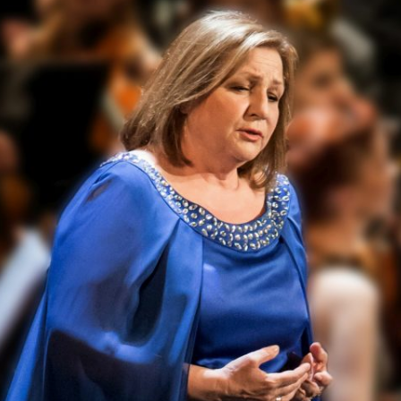
zy i wicedyrektorzy Szkoły
Biblioteka absolwentów
Kalendarium 2010
Pożegnaliśm
rowie i wychowankowie
ie matury S.A.
Kalendarium 2008
i pomordowani w latach 1939 –
Kalendarium 2007
w obiektywie
Kalendarium 2006
 anegdoty
Kalendarium 2005
wania
Kalendarium 2004
Wydarzenia z lat 1993 – 2003