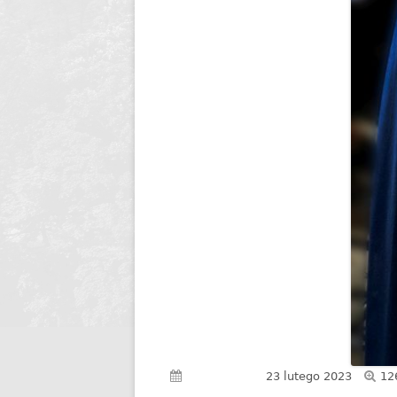
Pe
Opublikowano
23 lutego 2023
12
ro