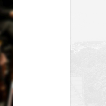
y
Jednodniówka z okazji 85-lecia
Jednodniówka z okazji 99-lecia
Galeria zdjęć od 1930 roku