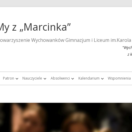
My z „Marcinka”
towarzyszenie Wychowanków Gimnazjum i Liceum im.Karola
"Wych
z 
Patron
Nauczyciele
Absolwenci
Kalendarium
Wspomnienia
a strona szkoły
Wspomnienia o Karolu Marcinkowskim
Nauczyciele do roku 1939
Listy absolwentek i absolwentów
Kalendarium 2015
Monografie 
Marcinka”
Posąg Karola Marcinkowskiego
Nauczyciele „Marcinka” po roku 1945
Chór Absolwentów Antoniego
Kalendarium 2013
Tygodnik Żak
Grochowalskiego
storii Gimnazjum i Liceum im.
Lista fundatorów posągu patrona
Kalendarium 2012
Fotografie ar
Marcinkowskiego w Poznaniu
Chór Di Nuovo
Kalendarium 2011
Filmy