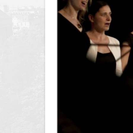
Dyrektor
Nagrody Stowarzyszenia
89 lecie szkoły
Profeso
Archiwum
90 lecie urodzin i 70 lec
polegli 
Borsukiewicza
1945
85 lecie szkoły
Szkoła 
80 lecie szkoły
Humor i
70 lecie szkoły
Opraco
60 lecie szkoły
50 lecie szkoły