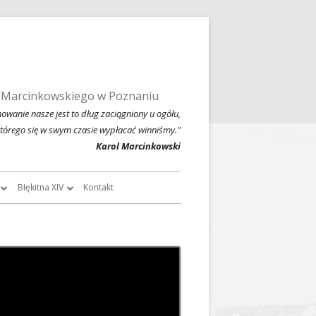
 Marcinkowskiego w Poznaniu
owanie nasze jest to dług zaciągniony u ogółu,
którego się w swym czasie wypłacać winniśmy."
Karol Marcinkowski
Błękitna XIV
Kontakt
roczników
O Błękitnej XIV
owski
Historia Błękitnej XIV i jej tradycje
chiwalne
Błękitna XIV w latach 1999 – 2004
Jednodniówka z okazji 80-lecia