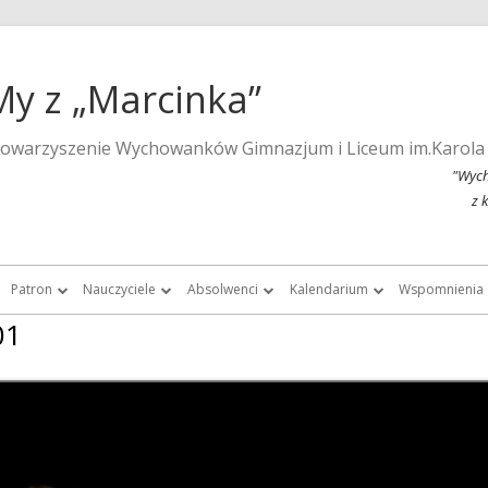
My z „Marcinka”
towarzyszenie Wychowanków Gimnazjum i Liceum im.Karola
"Wych
z 
Patron
Nauczyciele
Absolwenci
Kalendarium
Wspomnienia
01
a strona szkoły
Wspomnienia o Karolu Marcinkowskim
Nauczyciele do roku 1939
Listy absolwentek i absolwentów
Kalendarium 2015
Monografie 
Marcinka”
Posąg Karola Marcinkowskiego
Nauczyciele „Marcinka” po roku 1945
Chór Absolwentów Antoniego
Kalendarium 2013
Tygodnik Żak
Grochowalskiego
storii Gimnazjum i Liceum im.
Lista fundatorów posągu patrona
Kalendarium 2012
Fotografie ar
Marcinkowskiego w Poznaniu
Chór Di Nuovo
Kalendarium 2011
Filmy