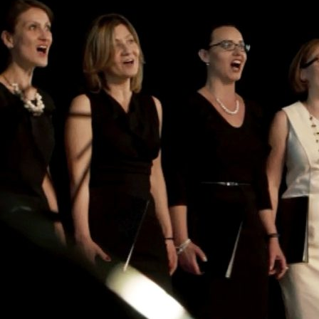
zy i wicedyrektorzy Szkoły
Biblioteka absolwentów
Kalendarium 2010
Pożegnaliśm
rowie i wychowankowie
ie matury S.A.
Kalendarium 2008
i pomordowani w latach 1939 –
Kalendarium 2007
w obiektywie
Kalendarium 2006
 anegdoty
Kalendarium 2005
wania
Kalendarium 2004
Wydarzenia z lat 1993 – 2003