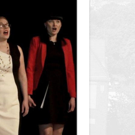
y
Jednodniówka z okazji 85-lecia
Jednodniówka z okazji 99-lecia
Galeria zdjęć od 1930 roku