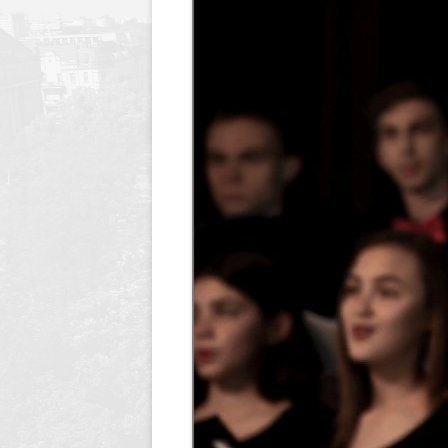
Dyrektor
Nagrody Stowarzyszenia
89 lecie szkoły
Profeso
Archiwum
90 lecie urodzin i 70 lec
polegli 
Borsukiewicza
1945
85 lecie szkoły
Szkoła 
80 lecie szkoły
Humor i
70 lecie szkoły
Opraco
60 lecie szkoły
50 lecie szkoły