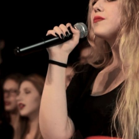
zy i wicedyrektorzy Szkoły
Biblioteka absolwentów
Kalendarium 2010
Pożegnaliśm
rowie i wychowankowie
ie matury S.A.
Kalendarium 2008
i pomordowani w latach 1939 –
Kalendarium 2007
w obiektywie
Kalendarium 2006
 anegdoty
Kalendarium 2005
wania
Kalendarium 2004
Wydarzenia z lat 1993 – 2003