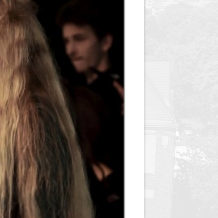
y
Jednodniówka z okazji 85-lecia
Jednodniówka z okazji 99-lecia
Galeria zdjęć od 1930 roku