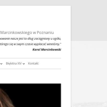
 Marcinkowskiego w Poznaniu
owanie nasze jest to dług zaciągniony u ogółu,
którego się w swym czasie wypłacać winniśmy."
Karol Marcinkowski
Błękitna XIV
Kontakt
roczników
O Błękitnej XIV
owski
Historia Błękitnej XIV i jej tradycje
chiwalne
Błękitna XIV w latach 1999 – 2004
Jednodniówka z okazji 80-lecia