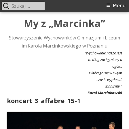
Szukaj:
Menu
Menu
główne
Przeskocz
My z „Marcinka”
do
treści
Stowarzyszenie Wychowanków Gimnazjum i Liceum
im.Karola Marcinkowskiego w Poznaniu
"Wychowanie nasze jest
to dług zaciągniony u
ogółu,
z którego się w swym
czasie wypłacać
winniśmy."
Karol Marcinkowski
koncert_3_affabre_15-1