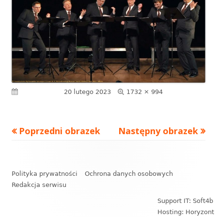
Pełny
Opublikowano
20 lutego 2023
1732 × 994
rozmiar
Poprzedni obrazek
Następny obrazek
Zawartość
stopki
Polityka prywatności
Ochrona danych osobowych
Redakcja serwisu
Support IT: Soft4b
Hosting: Horyzont