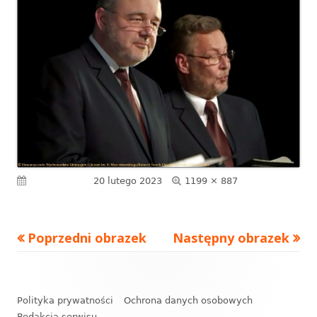
Pełny
Opublikowano
20 lutego 2023
1199 × 887
rozmiar
Poprzedni obrazek
Następny obrazek
Zawartość
stopki
Polityka prywatności
Ochrona danych osobowych
Redakcja serwisu