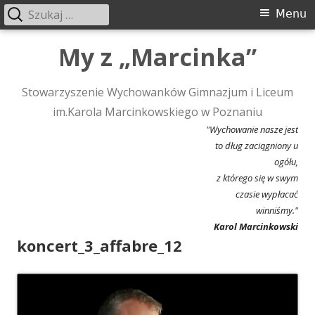
Szukaj:
Menu
Menu
główne
Przeskocz
My z „Marcinka”
do
treści
Stowarzyszenie Wychowanków Gimnazjum i Liceum
im.Karola Marcinkowskiego w Poznaniu
"Wychowanie nasze jest
to dług zaciągniony u
ogółu,
z którego się w swym
czasie wypłacać
winniśmy."
Karol Marcinkowski
koncert_3_affabre_12