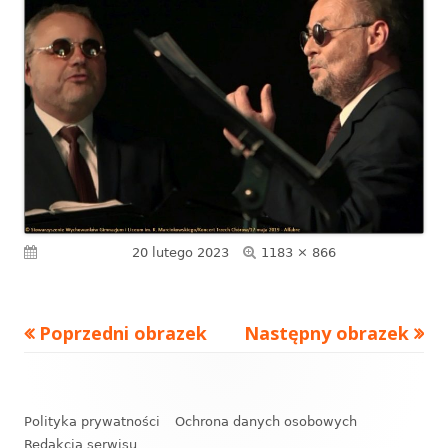
Pełny
Opublikowano
20 lutego 2023
1183 × 866
rozmiar
Poprzedni obrazek
Następny obrazek
Zawartość
stopki
Polityka prywatności
Ochrona danych osobowych
Redakcja serwisu