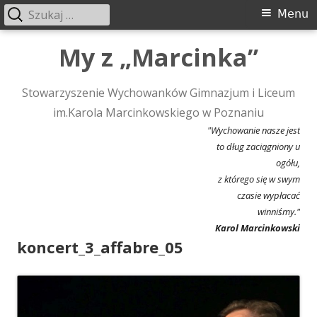
Szukaj:
Menu
Menu
główne
Przeskocz
My z „Marcinka”
do
treści
Stowarzyszenie Wychowanków Gimnazjum i Liceum
im.Karola Marcinkowskiego w Poznaniu
"Wychowanie nasze jest
to dług zaciągniony u
ogółu,
z którego się w swym
czasie wypłacać
winniśmy."
Karol Marcinkowski
koncert_3_affabre_05