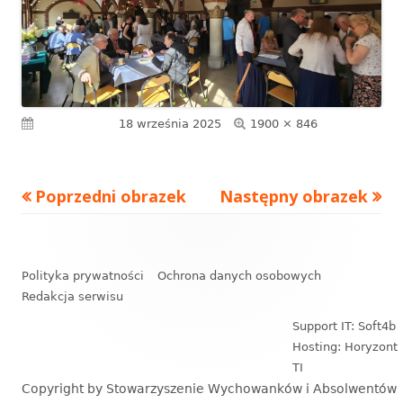
Pełny
Opublikowano
18 września 2025
1900 × 846
rozmiar
Poprzedni obrazek
Następny obrazek
Zawartość
stopki
Polityka prywatności
Ochrona danych osobowych
Redakcja serwisu
Support IT: Soft4b
Hosting: Horyzont
TI
Copyright by Stowarzyszenie Wychowanków i Absolwentów