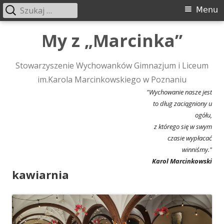
Szukaj:
Menu
Menu
główne
Przeskocz
My z „Marcinka”
do
treści
Stowarzyszenie Wychowanków Gimnazjum i Liceum
im.Karola Marcinkowskiego w Poznaniu
"Wychowanie nasze jest
to dług zaciągniony u
ogółu,
z którego się w swym
czasie wypłacać
winniśmy."
Karol Marcinkowski
kawiarnia