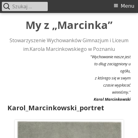
Szukaj:
Menu
Menu
główne
Przeskocz
My z „Marcinka”
do
treści
Stowarzyszenie Wychowanków Gimnazjum i Liceum
im.Karola Marcinkowskiego w Poznaniu
"Wychowanie nasze jest
to dług zaciągniony u
ogółu,
z którego się w swym
czasie wypłacać
winniśmy."
Karol Marcinkowski
Karol_Marcinkowski_portret