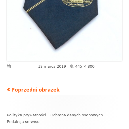
Pełny
Opublikowano
13 marca 2019
445 × 800
rozmiar
Poprzedni obrazek
Zawartość
stopki
Polityka prywatności
Ochrona danych osobowych
Redakcja serwisu