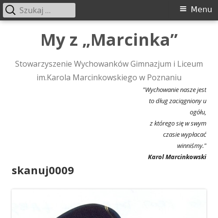
Szukaj:
Menu
Menu
główne
Przeskocz
My z „Marcinka”
do
treści
Stowarzyszenie Wychowanków Gimnazjum i Liceum
im.Karola Marcinkowskiego w Poznaniu
"Wychowanie nasze jest
to dług zaciągniony u
ogółu,
z którego się w swym
czasie wypłacać
winniśmy."
Karol Marcinkowski
skanuj0009