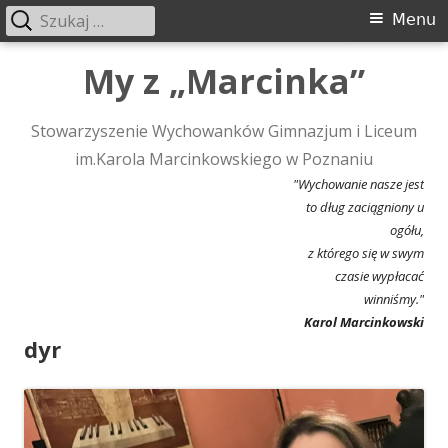
Szukaj:
Menu
Menu
główne
Przeskocz
My z „Marcinka”
do
treści
Stowarzyszenie Wychowanków Gimnazjum i Liceum
im.Karola Marcinkowskiego w Poznaniu
"Wychowanie nasze jest
to dług zaciągniony u
ogółu,
z którego się w swym
czasie wypłacać
winniśmy."
Karol Marcinkowski
dyr