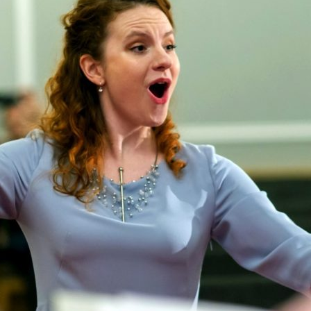
zy i wicedyrektorzy Szkoły
Biblioteka absolwentów
Kalendarium 2010
Pożegnaliśm
rowie i wychowankowie
ie matury S.A.
Kalendarium 2008
i pomordowani w latach 1939 –
Kalendarium 2007
w obiektywie
Kalendarium 2006
 anegdoty
Kalendarium 2005
wania
Kalendarium 2004
Wydarzenia z lat 1993 – 2003