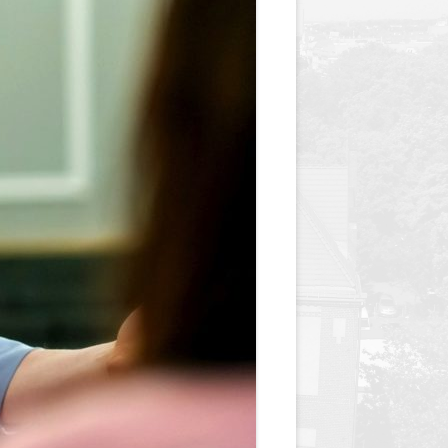
y
Jednodniówka z okazji 85-lecia
Jednodniówka z okazji 99-lecia
Galeria zdjęć od 1930 roku