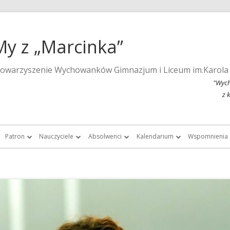
My z „Marcinka”
towarzyszenie Wychowanków Gimnazjum i Liceum im.Karola
"Wych
z 
Patron
Nauczyciele
Absolwenci
Kalendarium
Wspomnienia
a strona szkoły
Wspomnienia o Karolu Marcinkowskim
Nauczyciele do roku 1939
Listy absolwentek i absolwentów
Kalendarium 2015
Monografie 
Marcinka”
Posąg Karola Marcinkowskiego
Nauczyciele „Marcinka” po roku 1945
Chór Absolwentów Antoniego
Kalendarium 2013
Tygodnik Żak
Grochowalskiego
storii Gimnazjum i Liceum im.
Lista fundatorów posągu patrona
Kalendarium 2012
Fotografie ar
Marcinkowskiego w Poznaniu
Chór Di Nuovo
Kalendarium 2011
Filmy