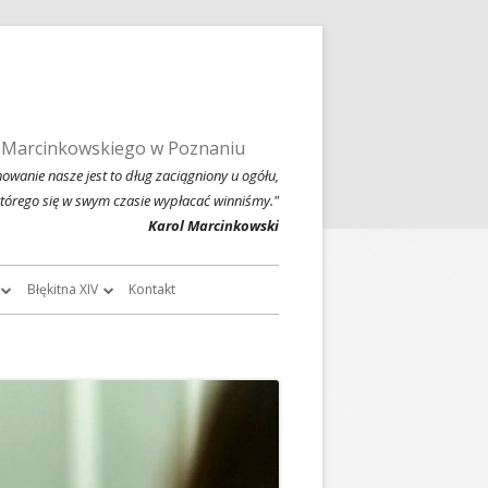
 Marcinkowskiego w Poznaniu
owanie nasze jest to dług zaciągniony u ogółu,
którego się w swym czasie wypłacać winniśmy."
Karol Marcinkowski
Błękitna XIV
Kontakt
roczników
O Błękitnej XIV
owski
Historia Błękitnej XIV i jej tradycje
chiwalne
Błękitna XIV w latach 1999 – 2004
Jednodniówka z okazji 80-lecia