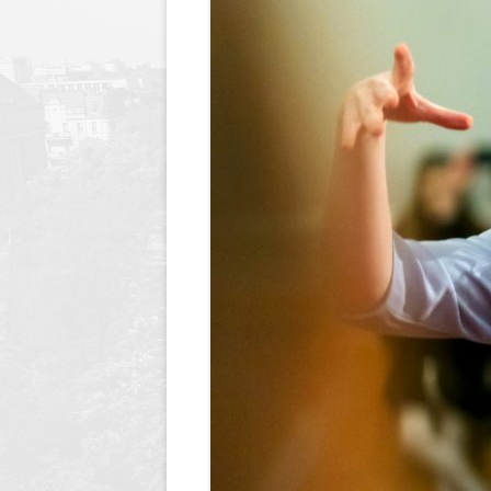
Dyrektor
Nagrody Stowarzyszenia
89 lecie szkoły
Profeso
Archiwum
90 lecie urodzin i 70 lec
polegli 
Borsukiewicza
1945
85 lecie szkoły
Szkoła 
80 lecie szkoły
Humor i
70 lecie szkoły
Opraco
60 lecie szkoły
50 lecie szkoły