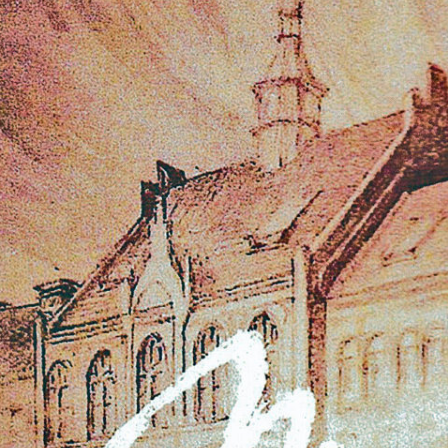
zy i wicedyrektorzy Szkoły
Biblioteka absolwentów
Kalendarium 2010
Pożegnaliśm
rowie i wychowankowie
ie matury S.A.
Kalendarium 2008
i pomordowani w latach 1939 –
Kalendarium 2007
w obiektywie
Kalendarium 2006
 anegdoty
Kalendarium 2005
wania
Kalendarium 2004
Wydarzenia z lat 1993 – 2003