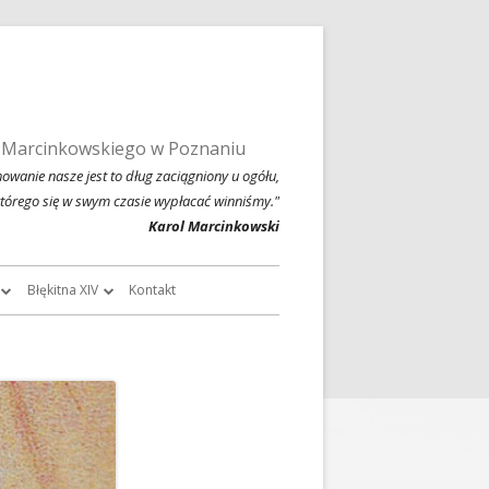
 Marcinkowskiego w Poznaniu
owanie nasze jest to dług zaciągniony u ogółu,
którego się w swym czasie wypłacać winniśmy."
Karol Marcinkowski
Błękitna XIV
Kontakt
roczników
O Błękitnej XIV
owski
Historia Błękitnej XIV i jej tradycje
chiwalne
Błękitna XIV w latach 1999 – 2004
Jednodniówka z okazji 80-lecia