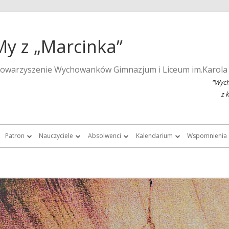
My z „Marcinka”
towarzyszenie Wychowanków Gimnazjum i Liceum im.Karola
"Wych
z 
Patron
Nauczyciele
Absolwenci
Kalendarium
Wspomnienia
a strona szkoły
Wspomnienia o Karolu Marcinkowskim
Nauczyciele do roku 1939
Listy absolwentek i absolwentów
Kalendarium 2015
Monografie 
Marcinka”
Posąg Karola Marcinkowskiego
Nauczyciele „Marcinka” po roku 1945
Chór Absolwentów Antoniego
Kalendarium 2013
Tygodnik Żak
Grochowalskiego
storii Gimnazjum i Liceum im.
Lista fundatorów posągu patrona
Kalendarium 2012
Fotografie ar
Marcinkowskiego w Poznaniu
Chór Di Nuovo
Kalendarium 2011
Filmy