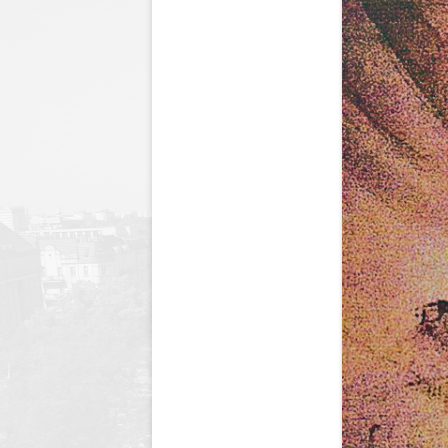
Dyrektor
Nagrody Stowarzyszenia
89 lecie szkoły
Profeso
Archiwum
90 lecie urodzin i 70 lec
polegli 
Borsukiewicza
1945
85 lecie szkoły
Szkoła 
80 lecie szkoły
Humor i
70 lecie szkoły
Opraco
60 lecie szkoły
50 lecie szkoły