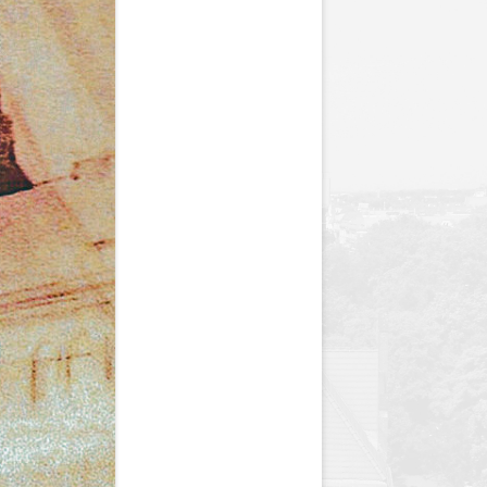
y
Jednodniówka z okazji 85-lecia
Jednodniówka z okazji 99-lecia
Galeria zdjęć od 1930 roku