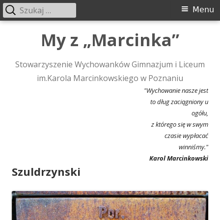
Szukaj:
Menu
Menu
główne
Przeskocz
My z „Marcinka”
do
treści
Stowarzyszenie Wychowanków Gimnazjum i Liceum
im.Karola Marcinkowskiego w Poznaniu
"Wychowanie nasze jest
to dług zaciągniony u
ogółu,
z którego się w swym
czasie wypłacać
winniśmy."
Karol Marcinkowski
Szuldrzynski