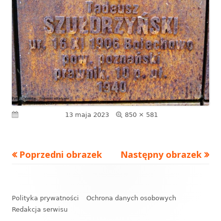
Pełny
Opublikowano
13 maja 2023
850 × 581
rozmiar
Poprzedni obrazek
Następny obrazek
Zawartość
stopki
Polityka prywatności
Ochrona danych osobowych
Redakcja serwisu