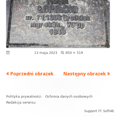
Pełny
Opublikowano
13 maja 2023
850 × 519
rozmiar
Poprzedni obrazek
Następny obrazek
Zawartość
stopki
Polityka prywatności
Ochrona danych osobowych
Redakcja serwisu
Support IT: Soft4b