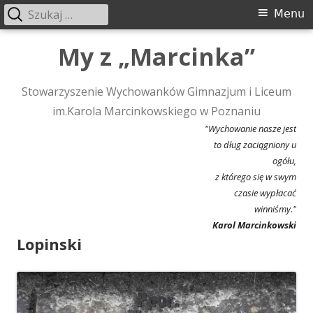
Szukaj:
Menu
Menu
główne
Przeskocz
My z „Marcinka”
do
treści
Stowarzyszenie Wychowanków Gimnazjum i Liceum
im.Karola Marcinkowskiego w Poznaniu
"Wychowanie nasze jest
to dług zaciągniony u
ogółu,
z którego się w swym
czasie wypłacać
winniśmy."
Karol Marcinkowski
Lopinski