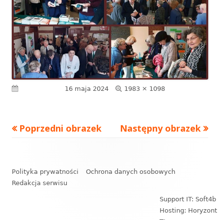
Pełny
Opublikowano
16 maja 2024
1983 × 1098
rozmiar
Poprzedni obrazek
Następny obrazek
Zawartość
stopki
Polityka prywatności
Ochrona danych osobowych
Redakcja serwisu
Support IT: Soft4b
Hosting: Horyzont