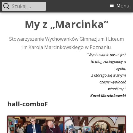
Szukaj:
Menu
Menu
główne
Przeskocz
My z „Marcinka”
do
treści
Stowarzyszenie Wychowanków Gimnazjum i Liceum
im.Karola Marcinkowskiego w Poznaniu
"Wychowanie nasze jest
to dług zaciągniony u
ogółu,
z którego się w swym
czasie wypłacać
winniśmy."
Karol Marcinkowski
hall-comboF