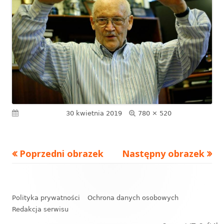
Pełny
Opublikowano
30 kwietnia 2019
780 × 520
rozmiar
Poprzedni obrazek
Następny obrazek
Zawartość
stopki
Polityka prywatności
Ochrona danych osobowych
Redakcja serwisu