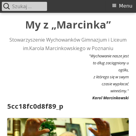
Szukaj:
Menu
Menu
główne
Przeskocz
My z „Marcinka”
do
treści
Stowarzyszenie Wychowanków Gimnazjum i Liceum
im.Karola Marcinkowskiego w Poznaniu
"Wychowanie nasze jest
to dług zaciągniony u
ogółu,
z którego się w swym
czasie wypłacać
winniśmy."
Karol Marcinkowski
5cc18fc0d8f89_p