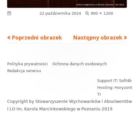
Pełny
Opublikowano
22 października 2024
900 × 1200
rozmiar
Poprzedni obrazek
Następny obrazek
Zawartość
stopki
Polityka prywatności
Ochrona danych osobowych
Redakcja serwisu
Support IT: Soft4b
Hosting: Horyzont
TI
Copyright by Stowarzyszenie Wychowanków i Absolwentów
I LO im. Karola Marcinkowskiego w Poznaniu 2019