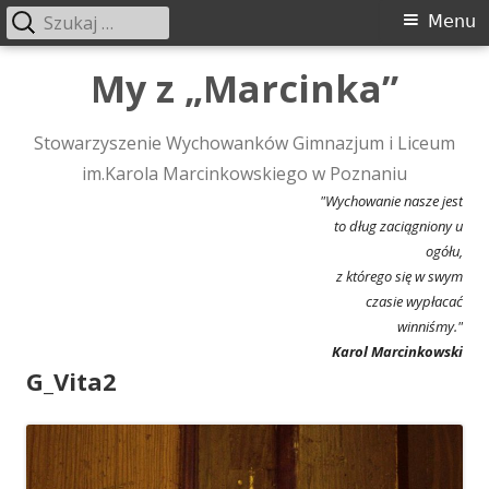
Szukaj:
Menu
Menu
główne
Przeskocz
My z „Marcinka”
do
treści
Stowarzyszenie Wychowanków Gimnazjum i Liceum
im.Karola Marcinkowskiego w Poznaniu
"Wychowanie nasze jest
to dług zaciągniony u
ogółu,
z którego się w swym
czasie wypłacać
winniśmy."
Karol Marcinkowski
G_Vita2