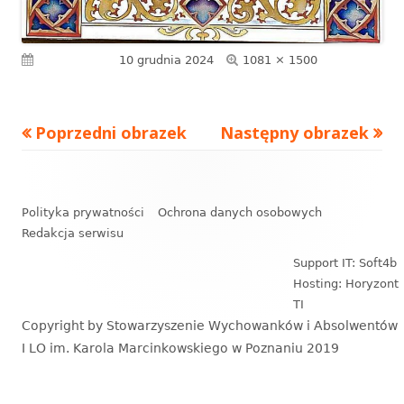
Pełny
Opublikowano
10 grudnia 2024
1081 × 1500
rozmiar
Poprzedni obrazek
Następny obrazek
Zawartość
stopki
Polityka prywatności
Ochrona danych osobowych
Redakcja serwisu
Support IT: Soft4b
Hosting: Horyzont
TI
Copyright by Stowarzyszenie Wychowanków i Absolwentów
I LO im. Karola Marcinkowskiego w Poznaniu 2019