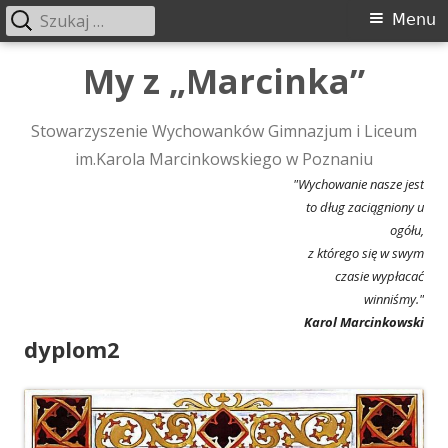
Szukaj:
Menu
Menu
główne
Przeskocz
My z „Marcinka”
do
treści
Stowarzyszenie Wychowanków Gimnazjum i Liceum
im.Karola Marcinkowskiego w Poznaniu
"Wychowanie nasze jest
to dług zaciągniony u
ogółu,
z którego się w swym
czasie wypłacać
winniśmy."
Karol Marcinkowski
dyplom2