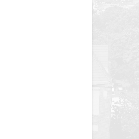
y
Jednodniówka z okazji 85-lecia
Jednodniówka z okazji 99-lecia
Galeria zdjęć od 1930 roku