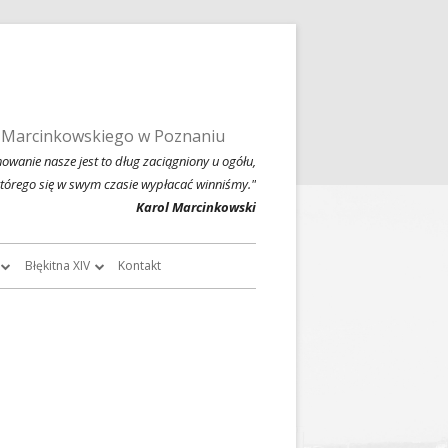
 Marcinkowskiego w Poznaniu
owanie nasze jest to dług zaciągniony u ogółu,
którego się w swym czasie wypłacać winniśmy."
Karol Marcinkowski
Błękitna XIV
Kontakt
roczników
O Błękitnej XIV
owski
Historia Błękitnej XIV i jej tradycje
chiwalne
Błękitna XIV w latach 1999 – 2004
Jednodniówka z okazji 80-lecia