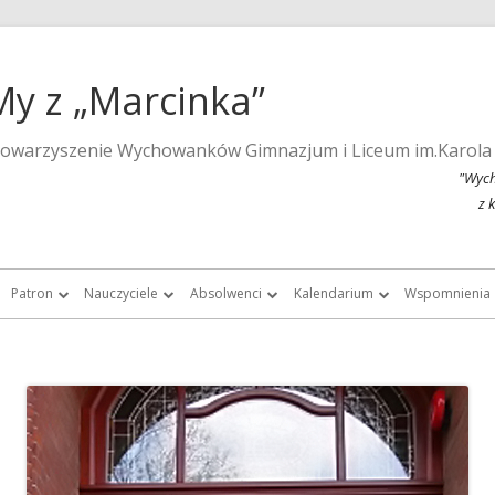
My z „Marcinka”
towarzyszenie Wychowanków Gimnazjum i Liceum im.Karola
"Wych
z 
Patron
Nauczyciele
Absolwenci
Kalendarium
Wspomnienia
a strona szkoły
Wspomnienia o Karolu Marcinkowskim
Nauczyciele do roku 1939
Listy absolwentek i absolwentów
Kalendarium 2015
Monografie 
Marcinka”
Posąg Karola Marcinkowskiego
Nauczyciele „Marcinka” po roku 1945
Chór Absolwentów Antoniego
Kalendarium 2013
Tygodnik Żak
Grochowalskiego
storii Gimnazjum i Liceum im.
Lista fundatorów posągu patrona
Kalendarium 2012
Fotografie ar
Marcinkowskiego w Poznaniu
Chór Di Nuovo
Kalendarium 2011
Filmy