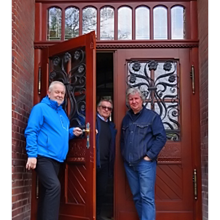
zy i wicedyrektorzy Szkoły
Biblioteka absolwentów
Kalendarium 2010
Pożegnaliśm
rowie i wychowankowie
ie matury S.A.
Kalendarium 2008
i pomordowani w latach 1939 –
Kalendarium 2007
w obiektywie
Kalendarium 2006
 anegdoty
Kalendarium 2005
wania
Kalendarium 2004
Wydarzenia z lat 1993 – 2003