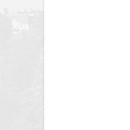
Dyrektor
Nagrody Stowarzyszenia
89 lecie szkoły
Profeso
Archiwum
90 lecie urodzin i 70 lec
polegli 
Borsukiewicza
1945
85 lecie szkoły
Szkoła 
80 lecie szkoły
Humor i
70 lecie szkoły
Opraco
60 lecie szkoły
50 lecie szkoły