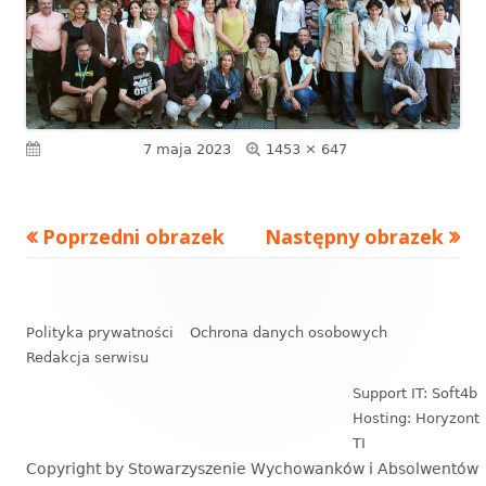
Pełny
Opublikowano
7 maja 2023
1453 × 647
rozmiar
Poprzedni obrazek
Następny obrazek
Zawartość
stopki
Polityka prywatności
Ochrona danych osobowych
Redakcja serwisu
Support IT: Soft4b
Hosting: Horyzont
TI
Copyright by Stowarzyszenie Wychowanków i Absolwentów