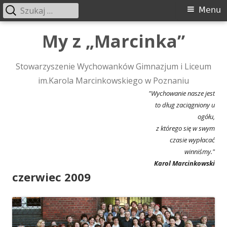
Szukaj:
Menu
Menu
główne
Przeskocz
My z „Marcinka”
do
treści
Stowarzyszenie Wychowanków Gimnazjum i Liceum
im.Karola Marcinkowskiego w Poznaniu
"Wychowanie nasze jest
to dług zaciągniony u
ogółu,
z którego się w swym
czasie wypłacać
winniśmy."
Karol Marcinkowski
czerwiec 2009