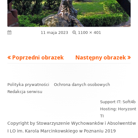
Pełny
Opublikowano
11 maja 2023
1100 × 401
rozmiar
Poprzedni obrazek
Następny obrazek
Zawartość
stopki
Polityka prywatności
Ochrona danych osobowych
Redakcja serwisu
Support IT: Soft4b
Hosting: Horyzont
TI
Copyright by Stowarzyszenie Wychowanków i Absolwentów
I LO im. Karola Marcinkowskiego w Poznaniu 2019