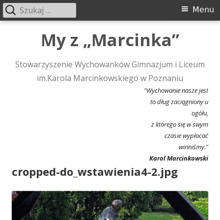
Szukaj:
Menu
Menu
główne
Przeskocz
My z „Marcinka”
do
treści
Stowarzyszenie Wychowanków Gimnazjum i Liceum
im.Karola Marcinkowskiego w Poznaniu
"Wychowanie nasze jest
to dług zaciągniony u
ogółu,
z którego się w swym
czasie wypłacać
winniśmy."
Karol Marcinkowski
cropped-do_wstawienia4-2.jpg