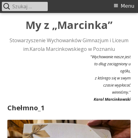
Szukaj:
Menu
Menu
główne
Przeskocz
My z „Marcinka”
do
treści
Stowarzyszenie Wychowanków Gimnazjum i Liceum
im.Karola Marcinkowskiego w Poznaniu
"Wychowanie nasze jest
to dług zaciągniony u
ogółu,
z którego się w swym
czasie wypłacać
winniśmy."
Karol Marcinkowski
Chełmno_1