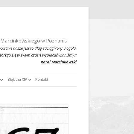
 Marcinkowskiego w Poznaniu
owanie nasze jest to dług zaciągniony u ogółu,
którego się w swym czasie wypłacać winniśmy."
Karol Marcinkowski
Błękitna XIV
Kontakt
roczników
O Błękitnej XIV
owski
Historia Błękitnej XIV i jej tradycje
chiwalne
Błękitna XIV w latach 1999 – 2004
Jednodniówka z okazji 80-lecia