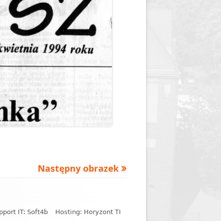
y
Jednodniówka z okazji 85-lecia
Jednodniówka z okazji 99-lecia
Galeria zdjęć od 1930 roku
Następny obrazek
pport IT: Soft4b
Hosting: Horyzont TI