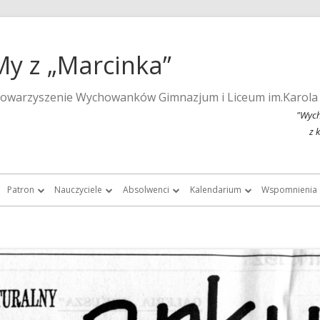
My z „Marcinka”
towarzyszenie Wychowanków Gimnazjum i Liceum im.Karola
"Wych
z 
Patron
Nauczyciele
Absolwenci
Kalendarium
Wspomnienia
a strona szkoły
Wspomnienia o Karolu Marcinkowskim
Nauczyciele do roku 1939
Listy absolwentek i absolwentów
Kalendarium 2015
Monografie 
Marcinka”
Posąg Karola Marcinkowskiego
Nauczyciele „Marcinka” po roku 1945
Chór Absolwentów Antoniego
Kalendarium 2013
Tygodnik Żak
Grochowalskiego
storii Gimnazjum i Liceum im.
Lista fundatorów posągu patrona
Kalendarium 2012
Fotografie ar
Marcinkowskiego w Poznaniu
Chór Di Nuovo
Kalendarium 2011
Filmy