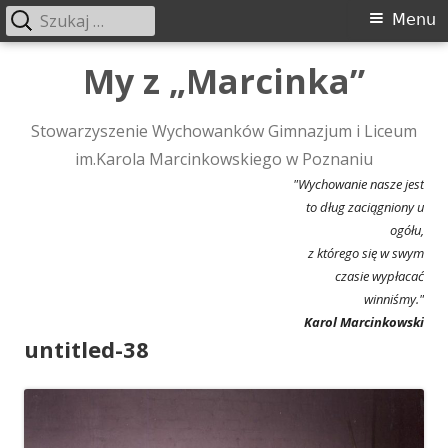
Szukaj:
Menu
Menu
główne
Przeskocz
My z „Marcinka”
do
treści
Stowarzyszenie Wychowanków Gimnazjum i Liceum
im.Karola Marcinkowskiego w Poznaniu
"Wychowanie nasze jest
to dług zaciągniony u
ogółu,
z którego się w swym
czasie wypłacać
winniśmy."
Karol Marcinkowski
untitled-38