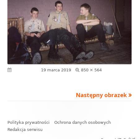
Pełny
Opublikowano
19 marca 2019
850 × 564
rozmiar
Następny obrazek
Zawartość
stopki
Polityka prywatności
Ochrona danych osobowych
Redakcja serwisu