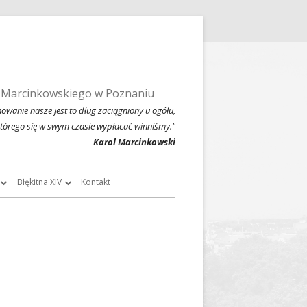
 Marcinkowskiego w Poznaniu
owanie nasze jest to dług zaciągniony u ogółu,
którego się w swym czasie wypłacać winniśmy."
Karol Marcinkowski
Błękitna XIV
Kontakt
roczników
O Błękitnej XIV
owski
Historia Błękitnej XIV i jej tradycje
chiwalne
Błękitna XIV w latach 1999 – 2004
Jednodniówka z okazji 80-lecia