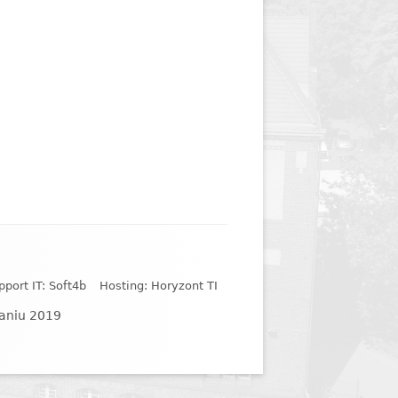
y
Jednodniówka z okazji 85-lecia
Jednodniówka z okazji 99-lecia
Galeria zdjęć od 1930 roku
pport IT: Soft4b
Hosting: Horyzont TI
naniu 2019