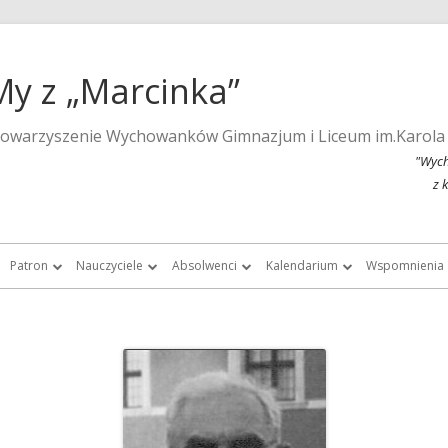
My z „Marcinka”
towarzyszenie Wychowanków Gimnazjum i Liceum im.Karola
"Wych
z 
Patron
Nauczyciele
Absolwenci
Kalendarium
Wspomnienia
a strona szkoły
Wspomnienia o Karolu Marcinkowskim
Nauczyciele do roku 1939
Listy absolwentek i absolwentów
Kalendarium 2015
Monografie 
Marcinka”
Posąg Karola Marcinkowskiego
Nauczyciele „Marcinka” po roku 1945
Chór Absolwentów Antoniego
Kalendarium 2013
Tygodnik Żak
Grochowalskiego
storii Gimnazjum i Liceum im.
Lista fundatorów posągu patrona
Kalendarium 2012
Fotografie ar
Marcinkowskiego w Poznaniu
Chór Di Nuovo
Kalendarium 2011
Filmy