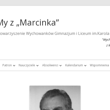
My z „Marcinka”
towarzyszenie Wychowanków Gimnazjum i Liceum im.Karola
"Wych
z 
Patron
Nauczyciele
Absolwenci
Kalendarium
Wspomnienia
a strona szkoły
Wspomnienia o Karolu Marcinkowskim
Nauczyciele do roku 1939
Listy absolwentek i absolwentów
Kalendarium 2015
Monografie 
Marcinka”
Posąg Karola Marcinkowskiego
Nauczyciele „Marcinka” po roku 1945
Chór Absolwentów Antoniego
Kalendarium 2013
Tygodnik Żak
Grochowalskiego
storii Gimnazjum i Liceum im.
Lista fundatorów posągu patrona
Kalendarium 2012
Fotografie ar
Marcinkowskiego w Poznaniu
Chór Di Nuovo
Kalendarium 2011
Filmy