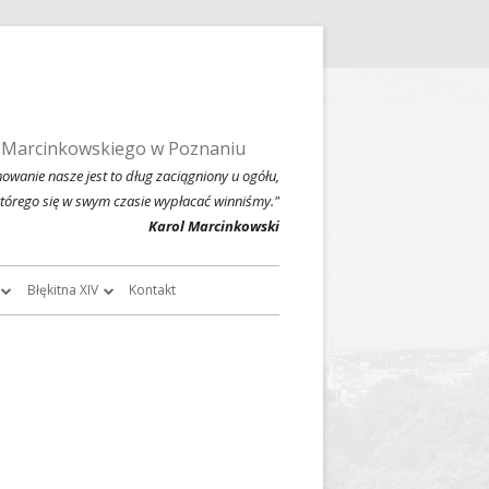
 Marcinkowskiego w Poznaniu
owanie nasze jest to dług zaciągniony u ogółu,
którego się w swym czasie wypłacać winniśmy."
Karol Marcinkowski
Błękitna XIV
Kontakt
roczników
O Błękitnej XIV
owski
Historia Błękitnej XIV i jej tradycje
chiwalne
Błękitna XIV w latach 1999 – 2004
Jednodniówka z okazji 80-lecia