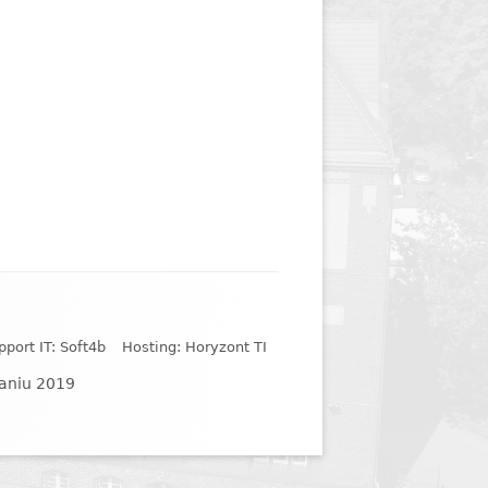
y
Jednodniówka z okazji 85-lecia
Jednodniówka z okazji 99-lecia
Galeria zdjęć od 1930 roku
pport IT: Soft4b
Hosting: Horyzont TI
naniu 2019