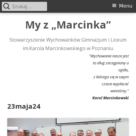
Szukaj:
Menu
Menu
główne
Przeskocz
My z „Marcinka”
do
treści
Stowarzyszenie Wychowanków Gimnazjum i Liceum
im.Karola Marcinkowskiego w Poznaniu
"Wychowanie nasze jest
to dług zaciągniony u
ogółu,
z którego się w swym
czasie wypłacać
winniśmy."
Karol Marcinkowski
23maja24