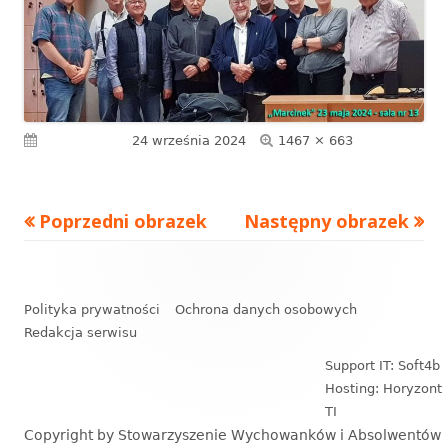
Pełny
Opublikowano
24 września 2024
1467 × 663
rozmiar
Poprzedni obrazek
Następny obrazek
Zawartość
stopki
Polityka prywatności
Ochrona danych osobowych
Redakcja serwisu
Support IT: Soft4b
Hosting: Horyzont
TI
Copyright by Stowarzyszenie Wychowanków i Absolwentów