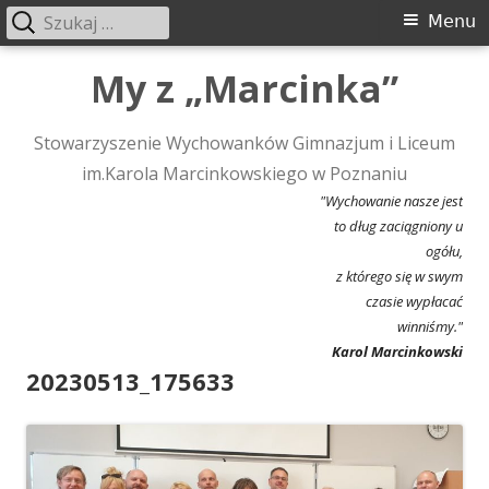
Szukaj:
Menu
Menu
główne
Przeskocz
My z „Marcinka”
do
treści
Stowarzyszenie Wychowanków Gimnazjum i Liceum
im.Karola Marcinkowskiego w Poznaniu
"Wychowanie nasze jest
to dług zaciągniony u
ogółu,
z którego się w swym
czasie wypłacać
winniśmy."
Karol Marcinkowski
20230513_175633