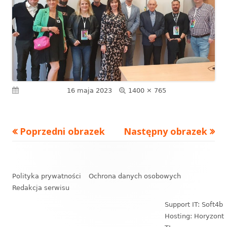
Pełny
Opublikowano
16 maja 2023
1400 × 765
rozmiar
Poprzedni obrazek
Następny obrazek
Zawartość
stopki
Polityka prywatności
Ochrona danych osobowych
Redakcja serwisu
Support IT: Soft4b
Hosting: Horyzont